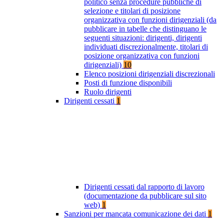
politico senza procedure pubbliche di
selezione e titolari di posizione
organizzativa con funzioni dirigenziali (da
pubblicare in tabelle che distinguano le
seguenti situazioni: dirigenti, dirigenti
individuati discrezionalmente, titolari di
posizione organizzativa con funzioni
dirigenziali)
10
Elenco posizioni dirigenziali discrezionali
Posti di funzione disponibili
Ruolo dirigenti
Dirigenti cessati
1
Dirigenti cessati dal rapporto di lavoro
(documentazione da pubblicare sul sito
web)
1
Sanzioni per mancata comunicazione dei dati
1