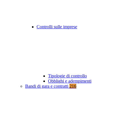
Controlli sulle imprese
Tipologie di controllo
Obblighi e adempimenti
Bandi di gara e contratti
216