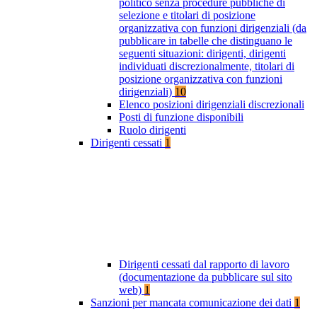
politico senza procedure pubbliche di
selezione e titolari di posizione
organizzativa con funzioni dirigenziali (da
pubblicare in tabelle che distinguano le
seguenti situazioni: dirigenti, dirigenti
individuati discrezionalmente, titolari di
posizione organizzativa con funzioni
dirigenziali)
10
Elenco posizioni dirigenziali discrezionali
Posti di funzione disponibili
Ruolo dirigenti
Dirigenti cessati
1
Dirigenti cessati dal rapporto di lavoro
(documentazione da pubblicare sul sito
web)
1
Sanzioni per mancata comunicazione dei dati
1