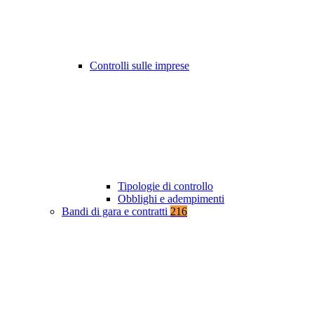
Controlli sulle imprese
Tipologie di controllo
Obblighi e adempimenti
Bandi di gara e contratti
216