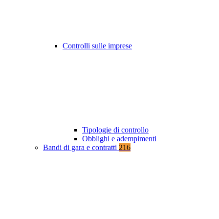
Controlli sulle imprese
Tipologie di controllo
Obblighi e adempimenti
Bandi di gara e contratti
216