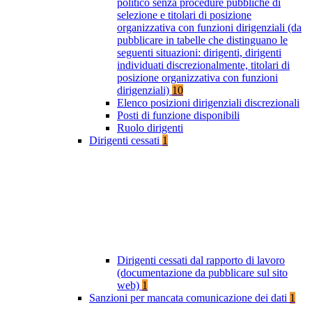
politico senza procedure pubbliche di
selezione e titolari di posizione
organizzativa con funzioni dirigenziali (da
pubblicare in tabelle che distinguano le
seguenti situazioni: dirigenti, dirigenti
individuati discrezionalmente, titolari di
posizione organizzativa con funzioni
dirigenziali)
10
Elenco posizioni dirigenziali discrezionali
Posti di funzione disponibili
Ruolo dirigenti
Dirigenti cessati
1
Dirigenti cessati dal rapporto di lavoro
(documentazione da pubblicare sul sito
web)
1
Sanzioni per mancata comunicazione dei dati
1