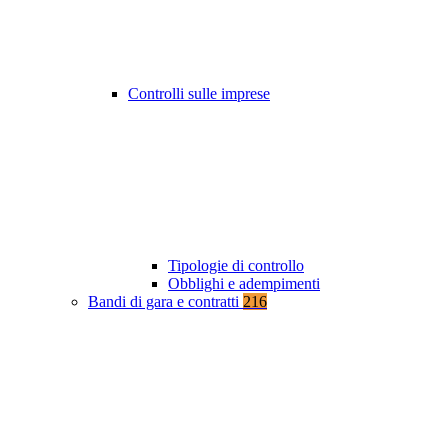
Controlli sulle imprese
Tipologie di controllo
Obblighi e adempimenti
Bandi di gara e contratti
216