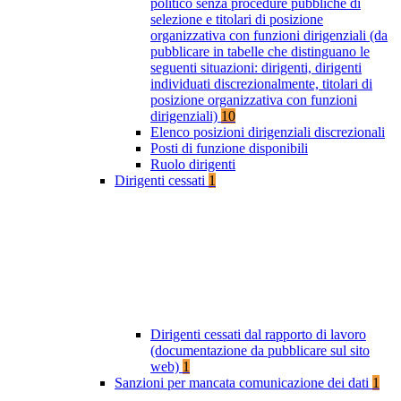
politico senza procedure pubbliche di
selezione e titolari di posizione
organizzativa con funzioni dirigenziali (da
pubblicare in tabelle che distinguano le
seguenti situazioni: dirigenti, dirigenti
individuati discrezionalmente, titolari di
posizione organizzativa con funzioni
dirigenziali)
10
Elenco posizioni dirigenziali discrezionali
Posti di funzione disponibili
Ruolo dirigenti
Dirigenti cessati
1
Dirigenti cessati dal rapporto di lavoro
(documentazione da pubblicare sul sito
web)
1
Sanzioni per mancata comunicazione dei dati
1