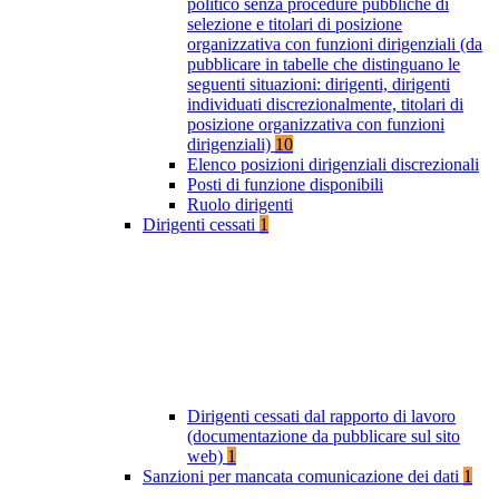
politico senza procedure pubbliche di
selezione e titolari di posizione
organizzativa con funzioni dirigenziali (da
pubblicare in tabelle che distinguano le
seguenti situazioni: dirigenti, dirigenti
individuati discrezionalmente, titolari di
posizione organizzativa con funzioni
dirigenziali)
10
Elenco posizioni dirigenziali discrezionali
Posti di funzione disponibili
Ruolo dirigenti
Dirigenti cessati
1
Dirigenti cessati dal rapporto di lavoro
(documentazione da pubblicare sul sito
web)
1
Sanzioni per mancata comunicazione dei dati
1