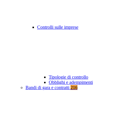
Controlli sulle imprese
Tipologie di controllo
Obblighi e adempimenti
Bandi di gara e contratti
216