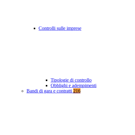
Controlli sulle imprese
Tipologie di controllo
Obblighi e adempimenti
Bandi di gara e contratti
216