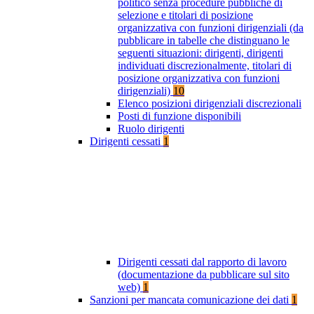
politico senza procedure pubbliche di
selezione e titolari di posizione
organizzativa con funzioni dirigenziali (da
pubblicare in tabelle che distinguano le
seguenti situazioni: dirigenti, dirigenti
individuati discrezionalmente, titolari di
posizione organizzativa con funzioni
dirigenziali)
10
Elenco posizioni dirigenziali discrezionali
Posti di funzione disponibili
Ruolo dirigenti
Dirigenti cessati
1
Dirigenti cessati dal rapporto di lavoro
(documentazione da pubblicare sul sito
web)
1
Sanzioni per mancata comunicazione dei dati
1