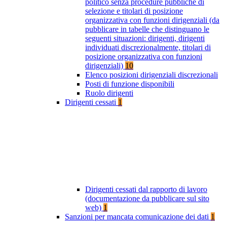
politico senza procedure pubbliche di
selezione e titolari di posizione
organizzativa con funzioni dirigenziali (da
pubblicare in tabelle che distinguano le
seguenti situazioni: dirigenti, dirigenti
individuati discrezionalmente, titolari di
posizione organizzativa con funzioni
dirigenziali)
10
Elenco posizioni dirigenziali discrezionali
Posti di funzione disponibili
Ruolo dirigenti
Dirigenti cessati
1
Dirigenti cessati dal rapporto di lavoro
(documentazione da pubblicare sul sito
web)
1
Sanzioni per mancata comunicazione dei dati
1