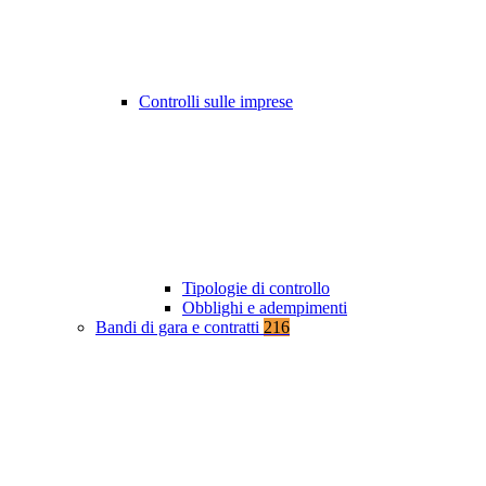
Controlli sulle imprese
Tipologie di controllo
Obblighi e adempimenti
Bandi di gara e contratti
216