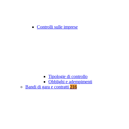
Controlli sulle imprese
Tipologie di controllo
Obblighi e adempimenti
Bandi di gara e contratti
216