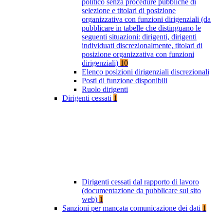
politico senza procedure pubbliche di
selezione e titolari di posizione
organizzativa con funzioni dirigenziali (da
pubblicare in tabelle che distinguano le
seguenti situazioni: dirigenti, dirigenti
individuati discrezionalmente, titolari di
posizione organizzativa con funzioni
dirigenziali)
10
Elenco posizioni dirigenziali discrezionali
Posti di funzione disponibili
Ruolo dirigenti
Dirigenti cessati
1
Dirigenti cessati dal rapporto di lavoro
(documentazione da pubblicare sul sito
web)
1
Sanzioni per mancata comunicazione dei dati
1