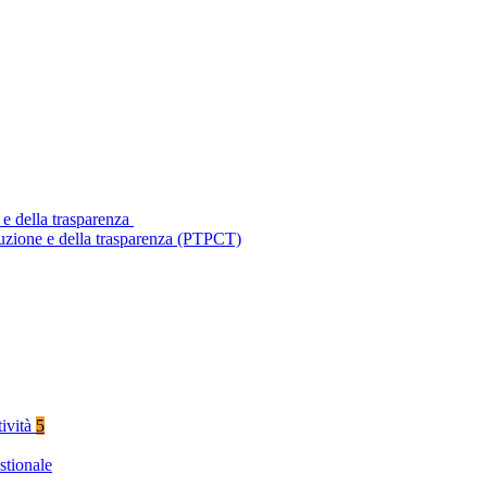
 e della trasparenza
ruzione e della trasparenza (PTPCT)
tività
5
stionale