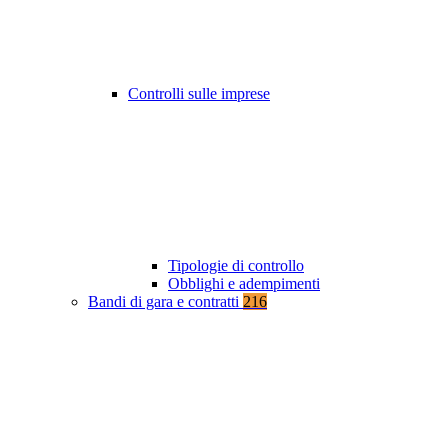
Controlli sulle imprese
Tipologie di controllo
Obblighi e adempimenti
Bandi di gara e contratti
216