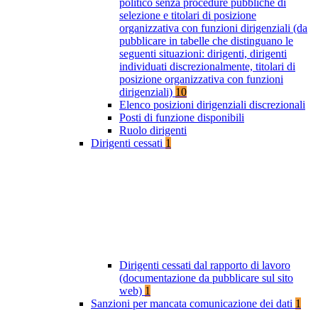
politico senza procedure pubbliche di
selezione e titolari di posizione
organizzativa con funzioni dirigenziali (da
pubblicare in tabelle che distinguano le
seguenti situazioni: dirigenti, dirigenti
individuati discrezionalmente, titolari di
posizione organizzativa con funzioni
dirigenziali)
10
Elenco posizioni dirigenziali discrezionali
Posti di funzione disponibili
Ruolo dirigenti
Dirigenti cessati
1
Dirigenti cessati dal rapporto di lavoro
(documentazione da pubblicare sul sito
web)
1
Sanzioni per mancata comunicazione dei dati
1