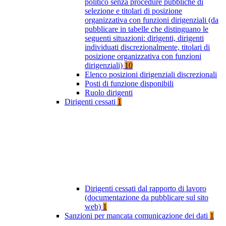
politico senza procedure pubbliche di
selezione e titolari di posizione
organizzativa con funzioni dirigenziali (da
pubblicare in tabelle che distinguano le
seguenti situazioni: dirigenti, dirigenti
individuati discrezionalmente, titolari di
posizione organizzativa con funzioni
dirigenziali)
10
Elenco posizioni dirigenziali discrezionali
Posti di funzione disponibili
Ruolo dirigenti
Dirigenti cessati
1
Dirigenti cessati dal rapporto di lavoro
(documentazione da pubblicare sul sito
web)
1
Sanzioni per mancata comunicazione dei dati
1