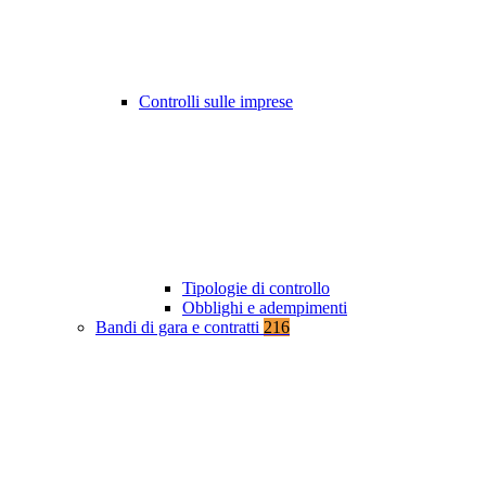
Controlli sulle imprese
Tipologie di controllo
Obblighi e adempimenti
Bandi di gara e contratti
216