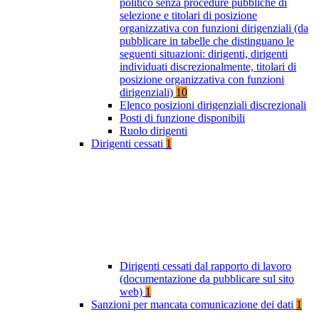
politico senza procedure pubbliche di
selezione e titolari di posizione
organizzativa con funzioni dirigenziali (da
pubblicare in tabelle che distinguano le
seguenti situazioni: dirigenti, dirigenti
individuati discrezionalmente, titolari di
posizione organizzativa con funzioni
dirigenziali)
10
Elenco posizioni dirigenziali discrezionali
Posti di funzione disponibili
Ruolo dirigenti
Dirigenti cessati
1
Dirigenti cessati dal rapporto di lavoro
(documentazione da pubblicare sul sito
web)
1
Sanzioni per mancata comunicazione dei dati
1