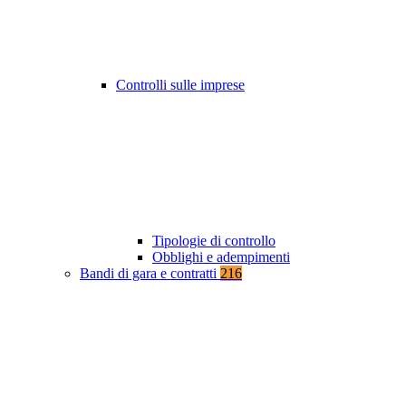
Controlli sulle imprese
Tipologie di controllo
Obblighi e adempimenti
Bandi di gara e contratti
216