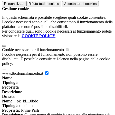
Personalizza
Rifiuta tutti
i cookies
Accetta tutti
i cookies
Gestione cookie
In questa schermata è possibile scegliere quali cookie consentire.
I cookie necessari sono quelli che consentono il funzionamento della
piattaforma e non è possibile disabilitarli.
Per conoscere quali sono i cookie necessari al funzionamento potete
visionare la
COOKIE POLICY
.
Cookie necessari per il funzionamento
I cookie necessari per il funzionamento non possono essere
disabilitati. È possibile consultare l'elenco nella pagina della cookie
policy.
www.lticdonmilani.edu.it
Nome
Tipologia
Proprieta
Descrizione
Durata
Nome:
_pk_id.1.0bdc
Tipologia:
analitico
Proprieta:
Prime Parti
Descrizione:
Questo nome di cookie è associato alla piattaforma di