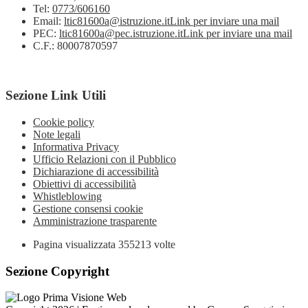
Tel:
0773/606160
Email:
ltic81600a@istruzione.it
Link per inviare una mail
PEC:
ltic81600a@pec.istruzione.it
Link per inviare una mail
C.F.: 80007870597
Sezione Link Utili
Cookie policy
Note legali
Informativa Privacy
Ufficio Relazioni con il Pubblico
Dichiarazione di accessibilità
Obiettivi di accessibilità
Whistleblowing
Gestione consensi cookie
Amministrazione trasparente
Pagina visualizzata
355213
volte
Sezione Copyright