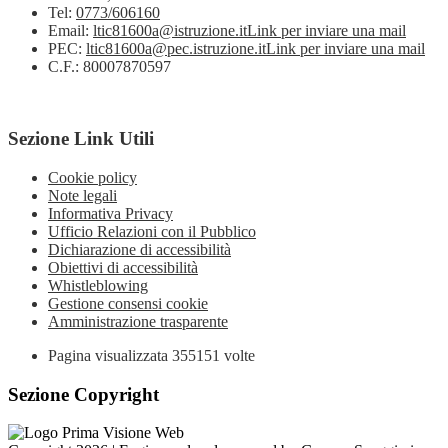
Tel:
0773/606160
Email:
ltic81600a@istruzione.it
Link per inviare una mail
PEC:
ltic81600a@pec.istruzione.it
Link per inviare una mail
C.F.: 80007870597
Sezione Link Utili
Cookie policy
Note legali
Informativa Privacy
Ufficio Relazioni con il Pubblico
Dichiarazione di accessibilità
Obiettivi di accessibilità
Whistleblowing
Gestione consensi cookie
Amministrazione trasparente
Pagina visualizzata
355151
volte
Sezione Copyright