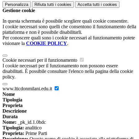
Personalizza
Rifiuta tutti
i cookies
Accetta tutti
i cookies
Gestione cookie
In questa schermata è possibile scegliere quali cookie consentire.
I cookie necessari sono quelli che consentono il funzionamento della
piattaforma e non è possibile disabilitarli.
Per conoscere quali sono i cookie necessari al funzionamento potete
visionare la
COOKIE POLICY
.
Cookie necessari per il funzionamento
I cookie necessari per il funzionamento non possono essere
disabilitati. È possibile consultare l'elenco nella pagina della cookie
policy.
www.lticdonmilani.edu.it
Nome
Tipologia
Proprieta
Descrizione
Durata
Nome:
_pk_id.1.0bdc
Tipologia:
analitico
Proprieta:
Prime Parti
Descrizione:
Questo nome di cookie è associato alla piattaforma di