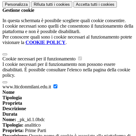
Personalizza
Rifiuta tutti
i cookies
Accetta tutti
i cookies
Gestione cookie
In questa schermata è possibile scegliere quali cookie consentire.
I cookie necessari sono quelli che consentono il funzionamento della
piattaforma e non è possibile disabilitarli.
Per conoscere quali sono i cookie necessari al funzionamento potete
visionare la
COOKIE POLICY
.
Cookie necessari per il funzionamento
I cookie necessari per il funzionamento non possono essere
disabilitati. È possibile consultare l'elenco nella pagina della cookie
policy.
www.lticdonmilani.edu.it
Nome
Tipologia
Proprieta
Descrizione
Durata
Nome:
_pk_id.1.0bdc
Tipologia:
analitico
Proprieta:
Prime Parti
Descrizione:
Questo nome di cookie è associato alla piattaforma di