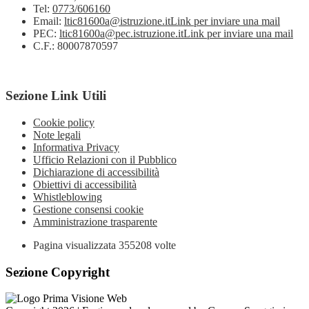
Tel:
0773/606160
Email:
ltic81600a@istruzione.it
Link per inviare una mail
PEC:
ltic81600a@pec.istruzione.it
Link per inviare una mail
C.F.: 80007870597
Sezione Link Utili
Cookie policy
Note legali
Informativa Privacy
Ufficio Relazioni con il Pubblico
Dichiarazione di accessibilità
Obiettivi di accessibilità
Whistleblowing
Gestione consensi cookie
Amministrazione trasparente
Pagina visualizzata
355208
volte
Sezione Copyright