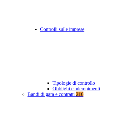
Controlli sulle imprese
Tipologie di controllo
Obblighi e adempimenti
Bandi di gara e contratti
216