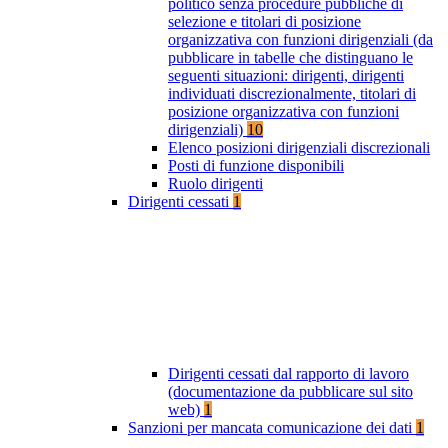
politico senza procedure pubbliche di
selezione e titolari di posizione
organizzativa con funzioni dirigenziali (da
pubblicare in tabelle che distinguano le
seguenti situazioni: dirigenti, dirigenti
individuati discrezionalmente, titolari di
posizione organizzativa con funzioni
dirigenziali)
10
Elenco posizioni dirigenziali discrezionali
Posti di funzione disponibili
Ruolo dirigenti
Dirigenti cessati
1
Dirigenti cessati dal rapporto di lavoro
(documentazione da pubblicare sul sito
web)
1
Sanzioni per mancata comunicazione dei dati
1