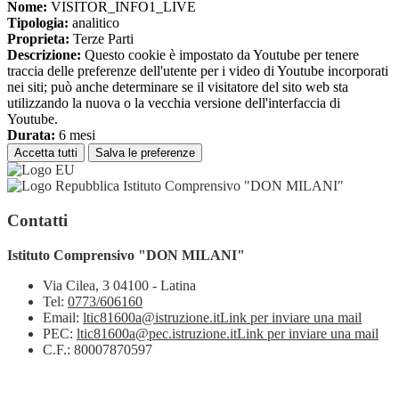
Nome:
VISITOR_INFO1_LIVE
Tipologia:
analitico
Proprieta:
Terze Parti
Descrizione:
Questo cookie è impostato da Youtube per tenere
traccia delle preferenze dell'utente per i video di Youtube incorporati
nei siti; può anche determinare se il visitatore del sito web sta
utilizzando la nuova o la vecchia versione dell'interfaccia di
Youtube.
Durata:
6 mesi
Accetta tutti
Salva le preferenze
Istituto Comprensivo "DON MILANI"
Contatti
Istituto Comprensivo "DON MILANI"
Via Cilea, 3 04100 - Latina
Tel:
0773/606160
Email:
ltic81600a@istruzione.it
Link per inviare una mail
PEC:
ltic81600a@pec.istruzione.it
Link per inviare una mail
C.F.: 80007870597