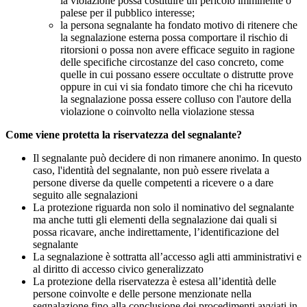
la violazione possa costituire un pericolo imminente o
palese per il pubblico interesse;
la persona segnalante ha fondato motivo di ritenere che
la segnalazione esterna possa comportare il rischio di
ritorsioni o possa non avere efficace seguito in ragione
delle specifiche circostanze del caso concreto, come
quelle in cui possano essere occultate o distrutte prove
oppure in cui vi sia fondato timore che chi ha ricevuto
la segnalazione possa essere colluso con l'autore della
violazione o coinvolto nella violazione stessa
Come viene protetta la riservatezza del segnalante?
Il segnalante può decidere di non rimanere anonimo. In questo
caso, l'identità del segnalante, non può essere rivelata a
persone diverse da quelle competenti a ricevere o a dare
seguito alle segnalazioni
La protezione riguarda non solo il nominativo del segnalante
ma anche tutti gli elementi della segnalazione dai quali si
possa ricavare, anche indirettamente, l’identificazione del
segnalante
La segnalazione è sottratta all’accesso agli atti amministrativi e
al diritto di accesso civico generalizzato
La protezione della riservatezza è estesa all’identità delle
persone coinvolte e delle persone menzionate nella
segnalazione fino alla conclusione dei procedimenti avviati in