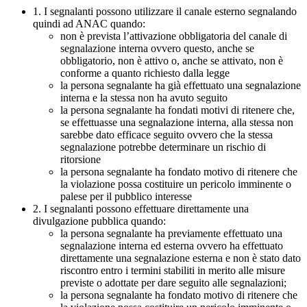
1. I segnalanti possono utilizzare il canale esterno segnalando
quindi ad ANAC quando:
non è prevista l’attivazione obbligatoria del canale di
segnalazione interna ovvero questo, anche se
obbligatorio, non è attivo o, anche se attivato, non è
conforme a quanto richiesto dalla legge
la persona segnalante ha già effettuato una segnalazione
interna e la stessa non ha avuto seguito
la persona segnalante ha fondati motivi di ritenere che,
se effettuasse una segnalazione interna, alla stessa non
sarebbe dato efficace seguito ovvero che la stessa
segnalazione potrebbe determinare un rischio di
ritorsione
la persona segnalante ha fondato motivo di ritenere che
la violazione possa costituire un pericolo imminente o
palese per il pubblico interesse
2. I segnalanti possono effettuare direttamente una
divulgazione pubblica quando:
la persona segnalante ha previamente effettuato una
segnalazione interna ed esterna ovvero ha effettuato
direttamente una segnalazione esterna e non è stato dato
riscontro entro i termini stabiliti in merito alle misure
previste o adottate per dare seguito alle segnalazioni;
la persona segnalante ha fondato motivo di ritenere che