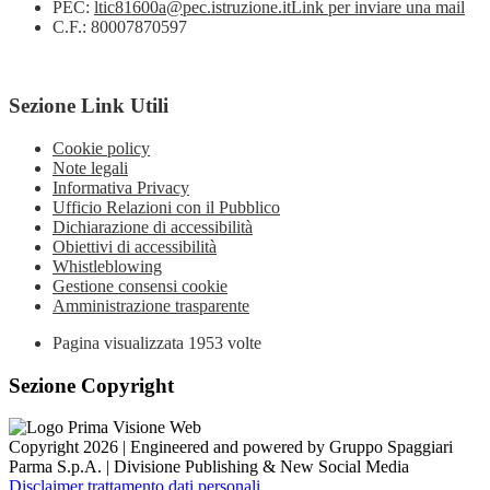
PEC:
ltic81600a@pec.istruzione.it
Link per inviare una mail
C.F.: 80007870597
Sezione Link Utili
Cookie policy
Note legali
Informativa Privacy
Ufficio Relazioni con il Pubblico
Dichiarazione di accessibilità
Obiettivi di accessibilità
Whistleblowing
Gestione consensi cookie
Amministrazione trasparente
Pagina visualizzata
1953
volte
Sezione Copyright
Copyright 2026 | Engineered and powered by Gruppo Spaggiari
Parma S.p.A. | Divisione Publishing & New Social Media
Disclaimer trattamento dati personali