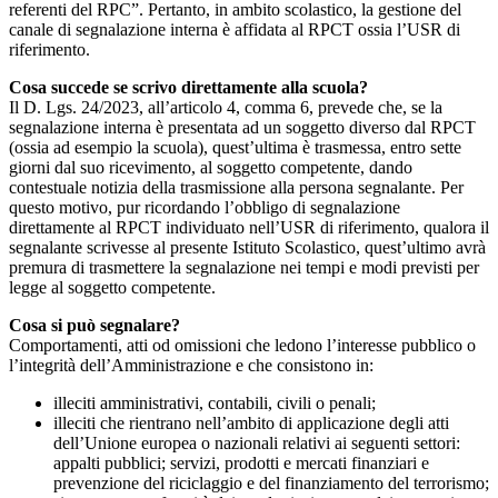
referenti del RPC”. Pertanto, in ambito scolastico, la gestione del
canale di segnalazione interna è affidata al RPCT ossia l’USR di
riferimento.
Cosa succede se scrivo direttamente alla scuola?
Il D. Lgs. 24/2023, all’articolo 4, comma 6, prevede che, se la
segnalazione interna è presentata ad un soggetto diverso dal RPCT
(ossia ad esempio la scuola), quest’ultima è trasmessa, entro sette
giorni dal suo ricevimento, al soggetto competente, dando
contestuale notizia della trasmissione alla persona segnalante. Per
questo motivo, pur ricordando l’obbligo di segnalazione
direttamente al RPCT individuato nell’USR di riferimento, qualora il
segnalante scrivesse al presente Istituto Scolastico, quest’ultimo avrà
premura di trasmettere la segnalazione nei tempi e modi previsti per
legge al soggetto competente.
Cosa si può segnalare?
Comportamenti, atti od omissioni che ledono l’interesse pubblico o
l’integrità dell’Amministrazione e che consistono in:
illeciti amministrativi, contabili, civili o penali;
illeciti che rientrano nell’ambito di applicazione degli atti
dell’Unione europea o nazionali relativi ai seguenti settori:
appalti pubblici; servizi, prodotti e mercati finanziari e
prevenzione del riciclaggio e del finanziamento del terrorismo;