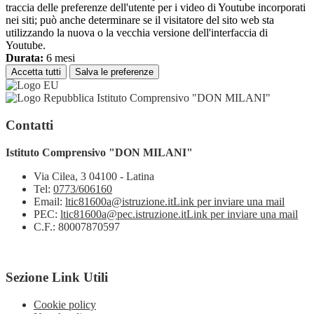
traccia delle preferenze dell'utente per i video di Youtube incorporati
nei siti; può anche determinare se il visitatore del sito web sta
utilizzando la nuova o la vecchia versione dell'interfaccia di
Youtube.
Durata:
6 mesi
Accetta tutti
Salva le preferenze
Istituto Comprensivo "DON MILANI"
Contatti
Istituto Comprensivo "DON MILANI"
Via Cilea, 3 04100 - Latina
Tel:
0773/606160
Email:
ltic81600a@istruzione.it
Link per inviare una mail
PEC:
ltic81600a@pec.istruzione.it
Link per inviare una mail
C.F.: 80007870597
Sezione Link Utili
Cookie policy