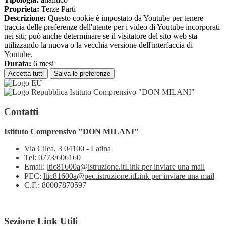
Proprieta:
Terze Parti
Descrizione:
Questo cookie è impostato da Youtube per tenere
traccia delle preferenze dell'utente per i video di Youtube incorporati
nei siti; può anche determinare se il visitatore del sito web sta
utilizzando la nuova o la vecchia versione dell'interfaccia di
Youtube.
Durata:
6 mesi
Accetta tutti
Salva le preferenze
Istituto Comprensivo "DON MILANI"
Contatti
Istituto Comprensivo "DON MILANI"
Via Cilea, 3 04100 - Latina
Tel:
0773/606160
Email:
ltic81600a@istruzione.it
Link per inviare una mail
PEC:
ltic81600a@pec.istruzione.it
Link per inviare una mail
C.F.: 80007870597
Sezione Link Utili