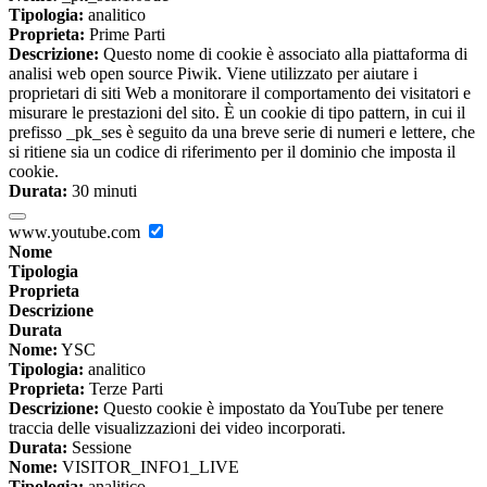
Tipologia:
analitico
Proprieta:
Prime Parti
Descrizione:
Questo nome di cookie è associato alla piattaforma di
analisi web open source Piwik. Viene utilizzato per aiutare i
proprietari di siti Web a monitorare il comportamento dei visitatori e
misurare le prestazioni del sito. È un cookie di tipo pattern, in cui il
prefisso _pk_ses è seguito da una breve serie di numeri e lettere, che
si ritiene sia un codice di riferimento per il dominio che imposta il
cookie.
Durata:
30 minuti
www.youtube.com
Nome
Tipologia
Proprieta
Descrizione
Durata
Nome:
YSC
Tipologia:
analitico
Proprieta:
Terze Parti
Descrizione:
Questo cookie è impostato da YouTube per tenere
traccia delle visualizzazioni dei video incorporati.
Durata:
Sessione
Nome:
VISITOR_INFO1_LIVE
Tipologia:
analitico