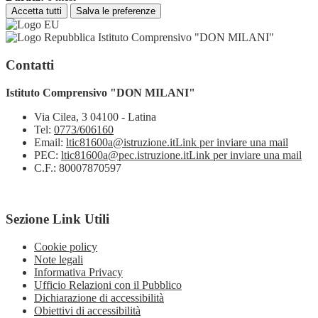
Accetta tutti
Salva le preferenze
Istituto Comprensivo "DON MILANI"
Contatti
Istituto Comprensivo "DON MILANI"
Via Cilea, 3 04100 - Latina
Tel:
0773/606160
Email:
ltic81600a@istruzione.it
Link per inviare una mail
PEC:
ltic81600a@pec.istruzione.it
Link per inviare una mail
C.F.: 80007870597
Sezione Link Utili
Cookie policy
Note legali
Informativa Privacy
Ufficio Relazioni con il Pubblico
Dichiarazione di accessibilità
Obiettivi di accessibilità