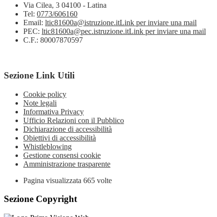
Via Cilea, 3 04100 - Latina
Tel:
0773/606160
Email:
ltic81600a@istruzione.it
Link per inviare una mail
PEC:
ltic81600a@pec.istruzione.it
Link per inviare una mail
C.F.: 80007870597
Sezione Link Utili
Cookie policy
Note legali
Informativa Privacy
Ufficio Relazioni con il Pubblico
Dichiarazione di accessibilità
Obiettivi di accessibilità
Whistleblowing
Gestione consensi cookie
Amministrazione trasparente
Pagina visualizzata
665
volte
Sezione Copyright