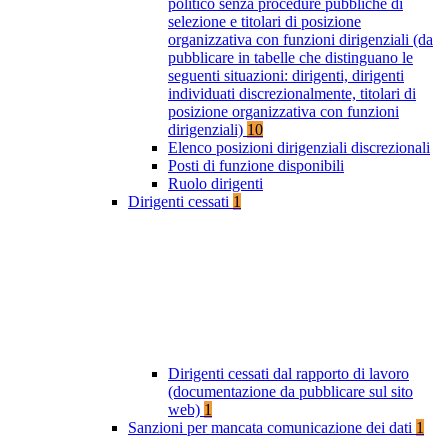
politico senza procedure pubbliche di
selezione e titolari di posizione
organizzativa con funzioni dirigenziali (da
pubblicare in tabelle che distinguano le
seguenti situazioni: dirigenti, dirigenti
individuati discrezionalmente, titolari di
posizione organizzativa con funzioni
dirigenziali)
10
Elenco posizioni dirigenziali discrezionali
Posti di funzione disponibili
Ruolo dirigenti
Dirigenti cessati
1
Dirigenti cessati dal rapporto di lavoro
(documentazione da pubblicare sul sito
web)
1
Sanzioni per mancata comunicazione dei dati
1