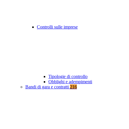
Controlli sulle imprese
Tipologie di controllo
Obblighi e adempimenti
Bandi di gara e contratti
216