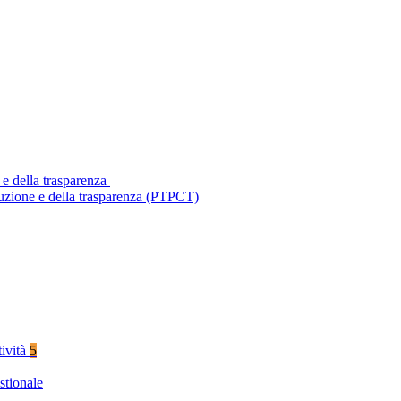
 e della trasparenza
ruzione e della trasparenza (PTPCT)
tività
5
stionale