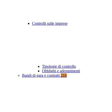
Controlli sulle imprese
Tipologie di controllo
Obblighi e adempimenti
Bandi di gara e contratti
216