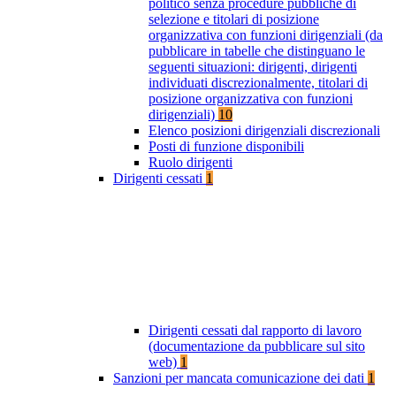
politico senza procedure pubbliche di
selezione e titolari di posizione
organizzativa con funzioni dirigenziali (da
pubblicare in tabelle che distinguano le
seguenti situazioni: dirigenti, dirigenti
individuati discrezionalmente, titolari di
posizione organizzativa con funzioni
dirigenziali)
10
Elenco posizioni dirigenziali discrezionali
Posti di funzione disponibili
Ruolo dirigenti
Dirigenti cessati
1
Dirigenti cessati dal rapporto di lavoro
(documentazione da pubblicare sul sito
web)
1
Sanzioni per mancata comunicazione dei dati
1