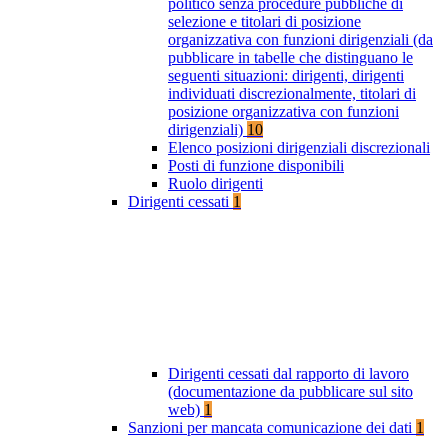
politico senza procedure pubbliche di
selezione e titolari di posizione
organizzativa con funzioni dirigenziali (da
pubblicare in tabelle che distinguano le
seguenti situazioni: dirigenti, dirigenti
individuati discrezionalmente, titolari di
posizione organizzativa con funzioni
dirigenziali)
10
Elenco posizioni dirigenziali discrezionali
Posti di funzione disponibili
Ruolo dirigenti
Dirigenti cessati
1
Dirigenti cessati dal rapporto di lavoro
(documentazione da pubblicare sul sito
web)
1
Sanzioni per mancata comunicazione dei dati
1