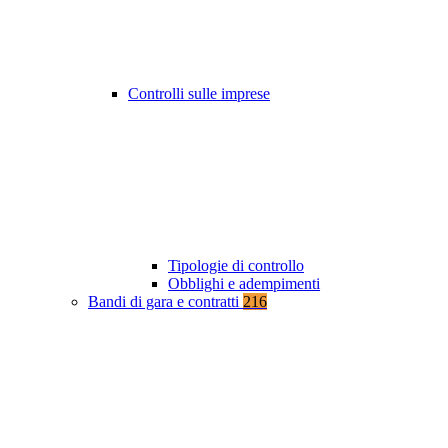
Controlli sulle imprese
Tipologie di controllo
Obblighi e adempimenti
Bandi di gara e contratti
216