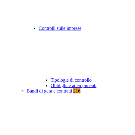
Controlli sulle imprese
Tipologie di controllo
Obblighi e adempimenti
Bandi di gara e contratti
216