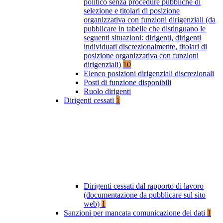
politico senza procedure pubbliche di
selezione e titolari di posizione
organizzativa con funzioni dirigenziali (da
pubblicare in tabelle che distinguano le
seguenti situazioni: dirigenti, dirigenti
individuati discrezionalmente, titolari di
posizione organizzativa con funzioni
dirigenziali)
10
Elenco posizioni dirigenziali discrezionali
Posti di funzione disponibili
Ruolo dirigenti
Dirigenti cessati
1
Dirigenti cessati dal rapporto di lavoro
(documentazione da pubblicare sul sito
web)
1
Sanzioni per mancata comunicazione dei dati
1