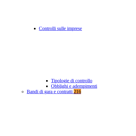
Controlli sulle imprese
Tipologie di controllo
Obblighi e adempimenti
Bandi di gara e contratti
216