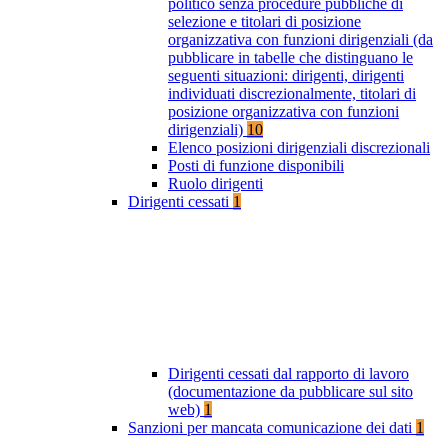
politico senza procedure pubbliche di
selezione e titolari di posizione
organizzativa con funzioni dirigenziali (da
pubblicare in tabelle che distinguano le
seguenti situazioni: dirigenti, dirigenti
individuati discrezionalmente, titolari di
posizione organizzativa con funzioni
dirigenziali)
10
Elenco posizioni dirigenziali discrezionali
Posti di funzione disponibili
Ruolo dirigenti
Dirigenti cessati
1
Dirigenti cessati dal rapporto di lavoro
(documentazione da pubblicare sul sito
web)
1
Sanzioni per mancata comunicazione dei dati
1