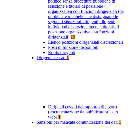
politico senza procedure pubbliche di
selezione e titolari di posizione
organizzativa con funzioni dirigenziali (da
pubblicare in tabelle che distinguano le
seguenti situazioni: dirigenti, dirigenti
individuati discrezionalmente, titolari di
posizione organizzativa con funzioni
dirigenziali)
10
Elenco posizioni dirigenziali discrezionali
Posti di funzione disponibili
Ruolo dirigenti
Dirigenti cessati
1
Dirigenti cessati dal rapporto di lavoro
(documentazione da pubblicare sul sito
web)
1
Sanzioni per mancata comunicazione dei dati
1