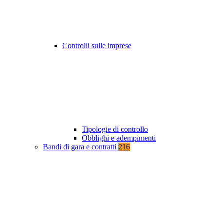
Controlli sulle imprese
Tipologie di controllo
Obblighi e adempimenti
Bandi di gara e contratti
216