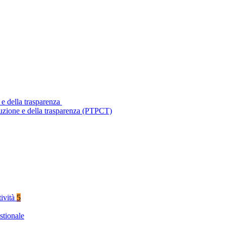
 e della trasparenza
ruzione e della trasparenza (PTPCT)
tività
5
stionale