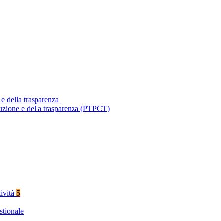
 e della trasparenza
ruzione e della trasparenza (PTPCT)
tività
5
stionale