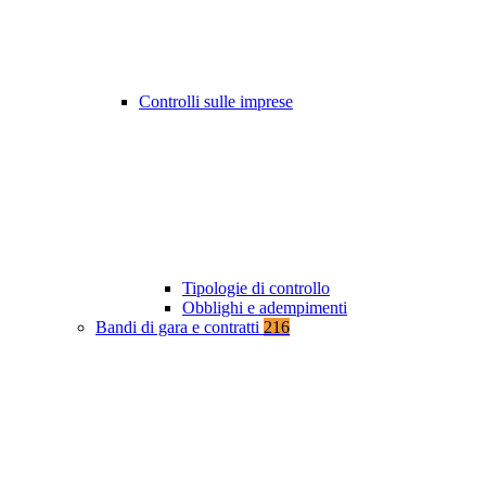
Controlli sulle imprese
Tipologie di controllo
Obblighi e adempimenti
Bandi di gara e contratti
216