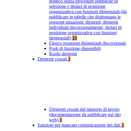
politico senza procedure pubbliche di
selezione e titolari di posizione
organizzativa con funzioni dirigenziali (da
pubblicare in tabelle che distinguano le
seguenti situazioni: dirigenti, dirigenti
individuati discrezionalmente, titolari di
posizione organizzativa con funzioni
dirigenziali)
10
Elenco posizioni dirigenziali discrezionali
Posti di funzione disponibili
Ruolo dirigenti
Dirigenti cessati
1
Dirigenti cessati dal rapporto di lavoro
(documentazione da pubblicare sul sito
web)
1
Sanzioni per mancata comunicazione dei dati
1