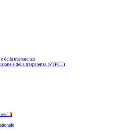
 e della trasparenza
ruzione e della trasparenza (PTPCT)
tività
5
stionale