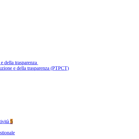
 e della trasparenza
ruzione e della trasparenza (PTPCT)
tività
5
stionale