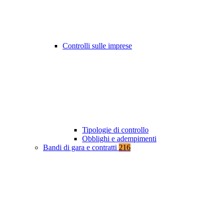
Controlli sulle imprese
Tipologie di controllo
Obblighi e adempimenti
Bandi di gara e contratti
216