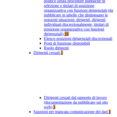
politico senza procedure pubbliche di
selezione e titolari di posizione
organizzativa con funzioni dirigenziali (da
pubblicare in tabelle che distinguano le
seguenti situazioni: dirigenti, dirigenti
individuati discrezionalmente, titolari di
posizione organizzativa con funzioni
dirigenziali)
10
Elenco posizioni dirigenziali discrezionali
Posti di funzione disponibili
Ruolo dirigenti
Dirigenti cessati
1
Dirigenti cessati dal rapporto di lavoro
(documentazione da pubblicare sul sito
web)
1
Sanzioni per mancata comunicazione dei dati
1