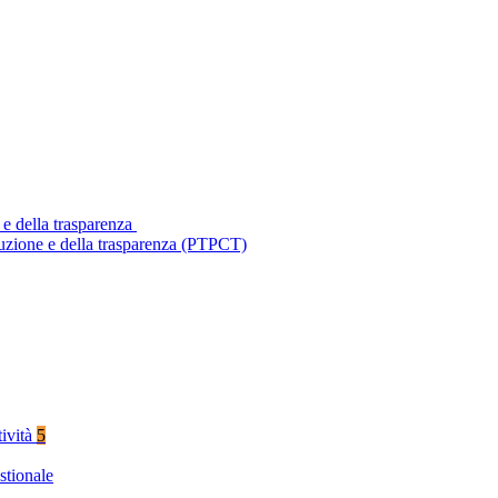
 e della trasparenza
ruzione e della trasparenza (PTPCT)
tività
5
stionale