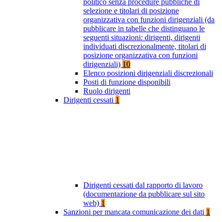
politico senza procedure pubbliche di
selezione e titolari di posizione
organizzativa con funzioni dirigenziali (da
pubblicare in tabelle che distinguano le
seguenti situazioni: dirigenti, dirigenti
individuati discrezionalmente, titolari di
posizione organizzativa con funzioni
dirigenziali)
10
Elenco posizioni dirigenziali discrezionali
Posti di funzione disponibili
Ruolo dirigenti
Dirigenti cessati
1
Dirigenti cessati dal rapporto di lavoro
(documentazione da pubblicare sul sito
web)
1
Sanzioni per mancata comunicazione dei dati
1