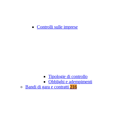
Controlli sulle imprese
Tipologie di controllo
Obblighi e adempimenti
Bandi di gara e contratti
216