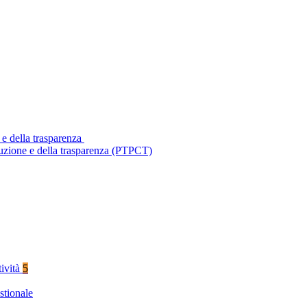
 e della trasparenza
ruzione e della trasparenza (PTPCT)
tività
5
stionale