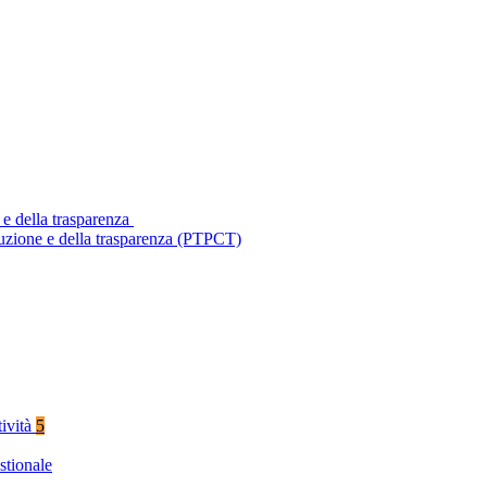
 e della trasparenza
ruzione e della trasparenza (PTPCT)
tività
5
stionale