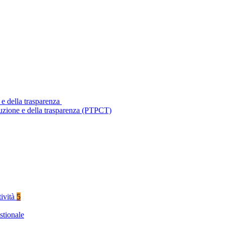
 e della trasparenza
ruzione e della trasparenza (PTPCT)
tività
5
stionale