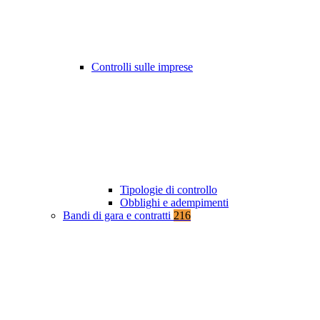
Controlli sulle imprese
Tipologie di controllo
Obblighi e adempimenti
Bandi di gara e contratti
216