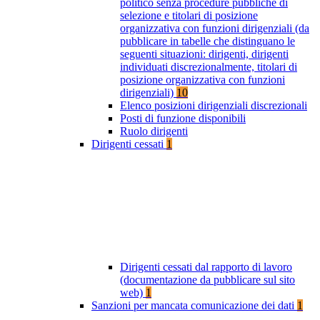
politico senza procedure pubbliche di
selezione e titolari di posizione
organizzativa con funzioni dirigenziali (da
pubblicare in tabelle che distinguano le
seguenti situazioni: dirigenti, dirigenti
individuati discrezionalmente, titolari di
posizione organizzativa con funzioni
dirigenziali)
10
Elenco posizioni dirigenziali discrezionali
Posti di funzione disponibili
Ruolo dirigenti
Dirigenti cessati
1
Dirigenti cessati dal rapporto di lavoro
(documentazione da pubblicare sul sito
web)
1
Sanzioni per mancata comunicazione dei dati
1