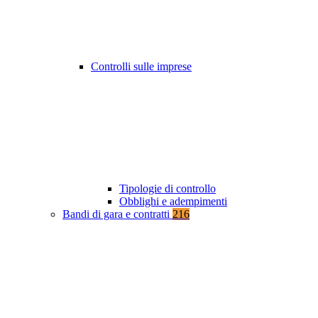
Controlli sulle imprese
Tipologie di controllo
Obblighi e adempimenti
Bandi di gara e contratti
216