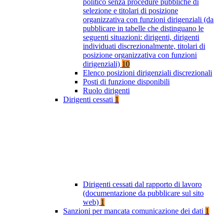
politico senza procedure pubbliche di
selezione e titolari di posizione
organizzativa con funzioni dirigenziali (da
pubblicare in tabelle che distinguano le
seguenti situazioni: dirigenti, dirigenti
individuati discrezionalmente, titolari di
posizione organizzativa con funzioni
dirigenziali)
10
Elenco posizioni dirigenziali discrezionali
Posti di funzione disponibili
Ruolo dirigenti
Dirigenti cessati
1
Dirigenti cessati dal rapporto di lavoro
(documentazione da pubblicare sul sito
web)
1
Sanzioni per mancata comunicazione dei dati
1