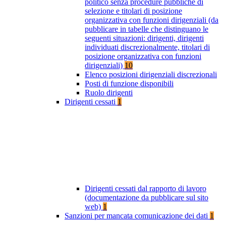
politico senza procedure pubbliche di
selezione e titolari di posizione
organizzativa con funzioni dirigenziali (da
pubblicare in tabelle che distinguano le
seguenti situazioni: dirigenti, dirigenti
individuati discrezionalmente, titolari di
posizione organizzativa con funzioni
dirigenziali)
10
Elenco posizioni dirigenziali discrezionali
Posti di funzione disponibili
Ruolo dirigenti
Dirigenti cessati
1
Dirigenti cessati dal rapporto di lavoro
(documentazione da pubblicare sul sito
web)
1
Sanzioni per mancata comunicazione dei dati
1