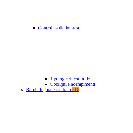
Controlli sulle imprese
Tipologie di controllo
Obblighi e adempimenti
Bandi di gara e contratti
216