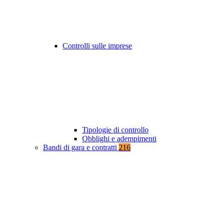
Controlli sulle imprese
Tipologie di controllo
Obblighi e adempimenti
Bandi di gara e contratti
216