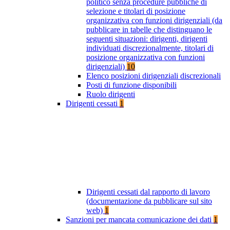
politico senza procedure pubbliche di
selezione e titolari di posizione
organizzativa con funzioni dirigenziali (da
pubblicare in tabelle che distinguano le
seguenti situazioni: dirigenti, dirigenti
individuati discrezionalmente, titolari di
posizione organizzativa con funzioni
dirigenziali)
10
Elenco posizioni dirigenziali discrezionali
Posti di funzione disponibili
Ruolo dirigenti
Dirigenti cessati
1
Dirigenti cessati dal rapporto di lavoro
(documentazione da pubblicare sul sito
web)
1
Sanzioni per mancata comunicazione dei dati
1