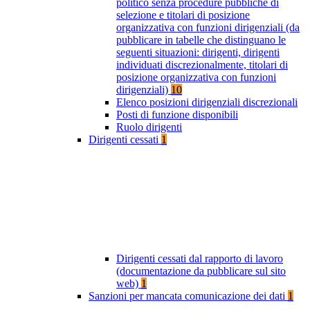
politico senza procedure pubbliche di
selezione e titolari di posizione
organizzativa con funzioni dirigenziali (da
pubblicare in tabelle che distinguano le
seguenti situazioni: dirigenti, dirigenti
individuati discrezionalmente, titolari di
posizione organizzativa con funzioni
dirigenziali)
10
Elenco posizioni dirigenziali discrezionali
Posti di funzione disponibili
Ruolo dirigenti
Dirigenti cessati
1
Dirigenti cessati dal rapporto di lavoro
(documentazione da pubblicare sul sito
web)
1
Sanzioni per mancata comunicazione dei dati
1