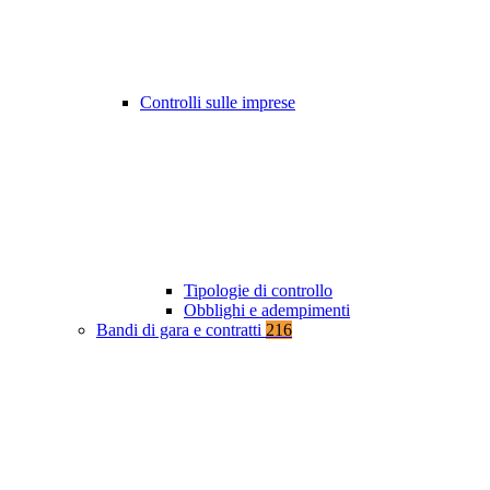
Controlli sulle imprese
Tipologie di controllo
Obblighi e adempimenti
Bandi di gara e contratti
216