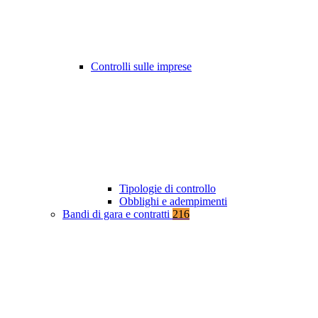
Controlli sulle imprese
Tipologie di controllo
Obblighi e adempimenti
Bandi di gara e contratti
216