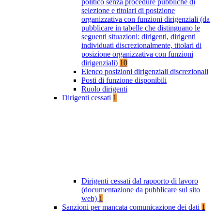
politico senza procedure pubbliche di
selezione e titolari di posizione
organizzativa con funzioni dirigenziali (da
pubblicare in tabelle che distinguano le
seguenti situazioni: dirigenti, dirigenti
individuati discrezionalmente, titolari di
posizione organizzativa con funzioni
dirigenziali)
10
Elenco posizioni dirigenziali discrezionali
Posti di funzione disponibili
Ruolo dirigenti
Dirigenti cessati
1
Dirigenti cessati dal rapporto di lavoro
(documentazione da pubblicare sul sito
web)
1
Sanzioni per mancata comunicazione dei dati
1