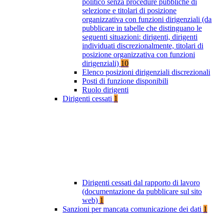
politico senza procedure pubbliche di
selezione e titolari di posizione
organizzativa con funzioni dirigenziali (da
pubblicare in tabelle che distinguano le
seguenti situazioni: dirigenti, dirigenti
individuati discrezionalmente, titolari di
posizione organizzativa con funzioni
dirigenziali)
10
Elenco posizioni dirigenziali discrezionali
Posti di funzione disponibili
Ruolo dirigenti
Dirigenti cessati
1
Dirigenti cessati dal rapporto di lavoro
(documentazione da pubblicare sul sito
web)
1
Sanzioni per mancata comunicazione dei dati
1