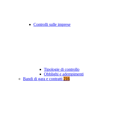
Controlli sulle imprese
Tipologie di controllo
Obblighi e adempimenti
Bandi di gara e contratti
216