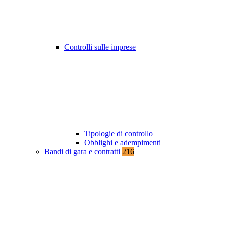
Controlli sulle imprese
Tipologie di controllo
Obblighi e adempimenti
Bandi di gara e contratti
216