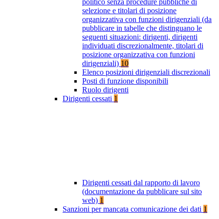
politico senza procedure pubbliche di
selezione e titolari di posizione
organizzativa con funzioni dirigenziali (da
pubblicare in tabelle che distinguano le
seguenti situazioni: dirigenti, dirigenti
individuati discrezionalmente, titolari di
posizione organizzativa con funzioni
dirigenziali)
10
Elenco posizioni dirigenziali discrezionali
Posti di funzione disponibili
Ruolo dirigenti
Dirigenti cessati
1
Dirigenti cessati dal rapporto di lavoro
(documentazione da pubblicare sul sito
web)
1
Sanzioni per mancata comunicazione dei dati
1