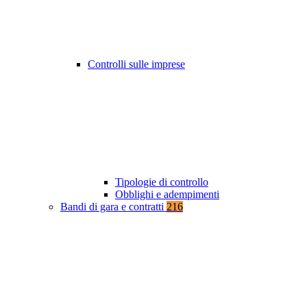
Controlli sulle imprese
Tipologie di controllo
Obblighi e adempimenti
Bandi di gara e contratti
216