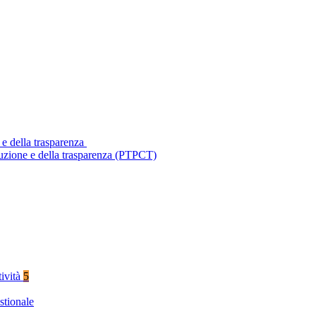
 e della trasparenza
ruzione e della trasparenza (PTPCT)
tività
5
stionale